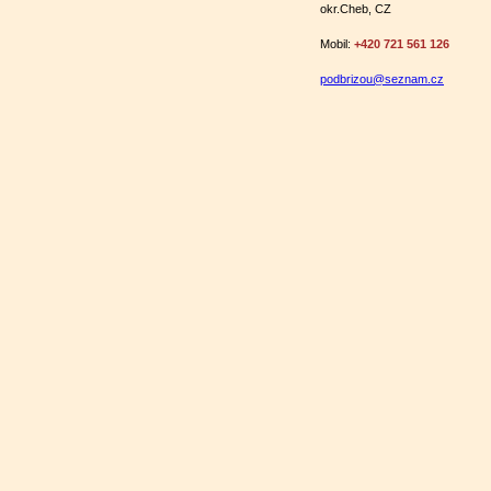
okr.Cheb, CZ
M
obil:
+420
721
561 126
podbrizou@seznam.cz