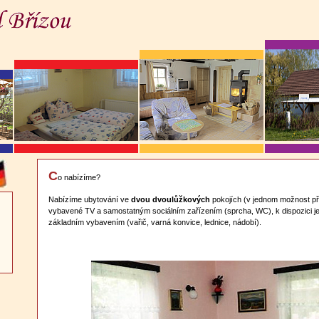
C
o nabízíme?
Nabízíme ubytování ve
dvou dvoulůžkových
pokojích (v jednom možnost při
vybavené TV a samostatným sociálním zařízením (sprcha, WC), k dispozici j
základním vybavením (vařič, varná konvice, lednice, nádobí).